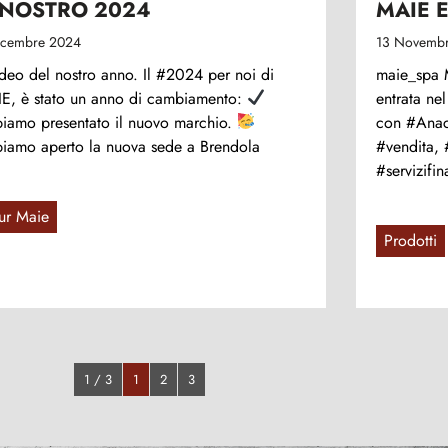
 NOSTRO 2024
MAIE 
icembre 2024
13 Novemb
video del nostro anno. Il #2024 per noi di
maie_spa M
E, è stato un anno di cambiamento:
entrata nel
iamo presentato il nuovo marchio.
con #Anaco
iamo aperto la nuova sede a Brendola
#vendita, 
#servizifin
ur Maie
Prodotti
1 / 3
1
2
3