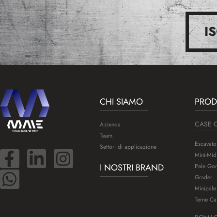
I
CHI SIAMO
PROD
CASE 
Azienda
Team
Escavato
Settori di applicazione
Mini-Mid
I NOSTRI BRAND
Pale Gom
Grader
Minipale
Terne Ca