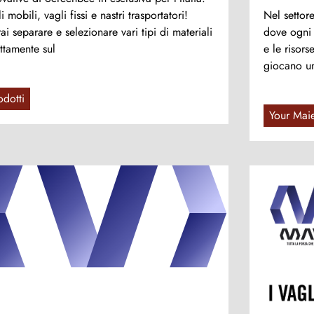
i mobili, vagli fissi e nastri trasportatori!
Nel settore
ai separare e selezionare vari tipi di materiali
dove ogni 
ettamente sul
e le risor
giocano un
odotti
Your Mai