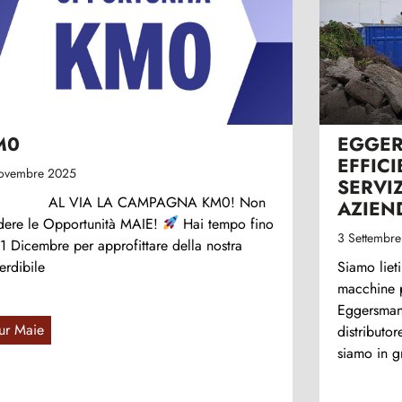
M0
EGGER
EFFICI
ovembre 2025
SERVI
 VIA LA CAMPAGNA KM0! Non
AZIEN
dere le Opportunità MAIE!
Hai tempo fino
3 Settembr
31 Dicembre per approfittare della nostra
erdibile
Siamo liet
macchine pi
Eggersman
ur Maie
distributor
siamo in g