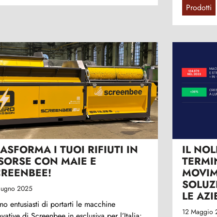
Prodotti
ASFORMA I TUOI RIFIUTI IN
IL NO
SORSE CON MAIE E
TERMI
CREENBEE!
MOVIM
SOLUZ
iugno 2025
LE AZ
mo entusiasti di portarti le macchine
12 Maggio 
vative di Screenbee in esclusiva per l’Italia: