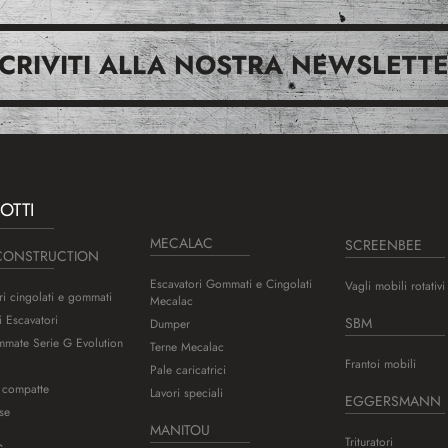
SCRIVITI ALLA NOSTRA NEWSLETTE
OTTI
MECALAC
SCREENBEE
CONSTRUCTION
Escavatori Gommati e Cingolati
Vagli mobili rotativi
ri cingolati e gommati
Mecalac
i Escavatori
SBM
Dumper
mate Serie G Evolution
Terne Mecalac
Frantoi mobili
Pale caricatrici
 compatte
Lavori speciali
EGGERSMANN
se
MANITOU
Trituratori