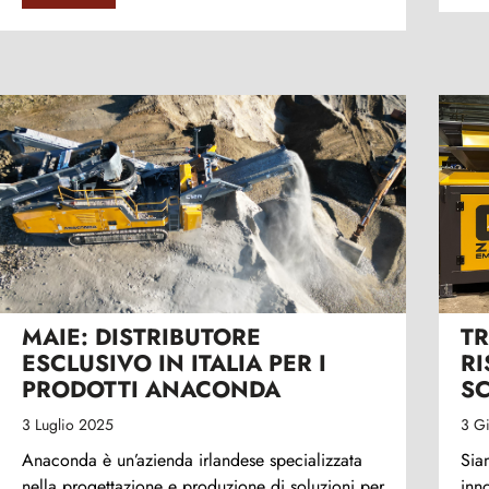
MAIE: DISTRIBUTORE
TR
ESCLUSIVO IN ITALIA PER I
RI
PRODOTTI ANACONDA
S
3 Luglio 2025
3 G
Anaconda è un’azienda irlandese specializzata
Sia
nella progettazione e produzione di soluzioni per
inno