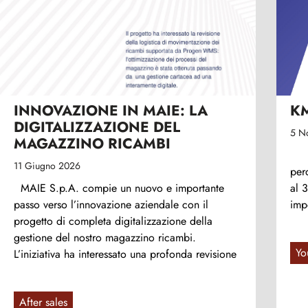
INNOVAZIONE IN MAIE: LA
K
DIGITALIZZAZIONE DEL
5 N
MAGAZZINO RICAMBI
AL
11 Giugno 2026
per
MAIE S.p.A. compie un nuovo e importante
al 
passo verso l’innovazione aziendale con il
imp
progetto di completa digitalizzazione della
gestione del nostro magazzino ricambi.
Yo
L’iniziativa ha interessato una profonda revisione
After sales