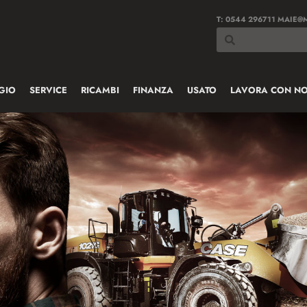
T:
0544 296711
MAIE@M
GIO
SERVICE
RICAMBI
FINANZA
USATO
LAVORA CON NO