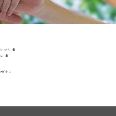
onisti di
ia di
perte o