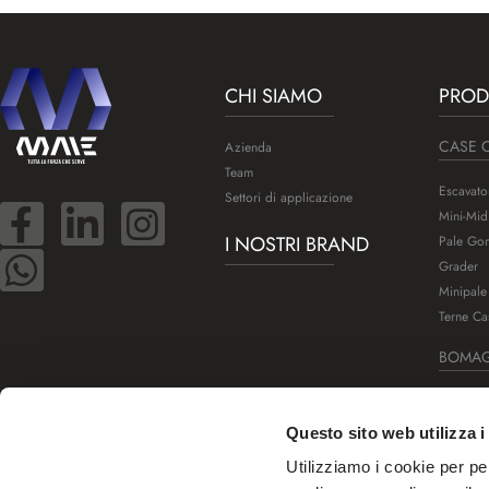
CHI SIAMO
PROD
CASE 
Azienda
Team
Escavato
Settori di applicazione
Mini-Mid
I NOSTRI BRAND
Pale Gom
Grader
Minipale
Terne Ca
BOMA
Rulli per
Rulli mo
Questo sito web utilizza i
Finitrici 
Utilizziamo i cookie per pe
Frese a 